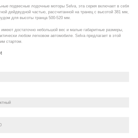
льные подвесные лодочные моторы Selva, эта серия включает в себя
тной дейдвудной частью, рассчитанной на транец с высотой 381 мм,
удом для высоты транца 500-520 мм.
 имеют достаточно небольшой вес и малые габаритные размеры,
актически любом легковом автомобиле. Selva предлагает в этой
им стартом.
И
актный
0