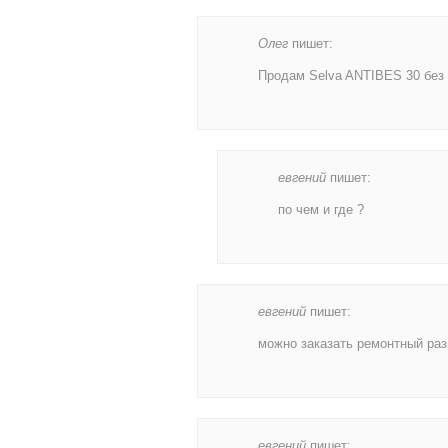
Олег
пишет:
Продам Selva ANTIBES 30 без 
eвгений
пишет:
по чем и где ?
eвгений
пишет:
можно заказать ремонтный раз
eвгений
пишет: