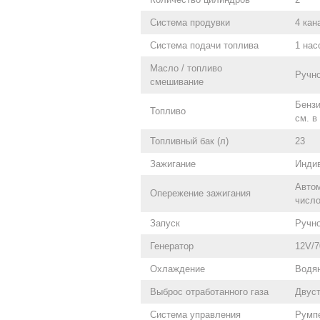
Система продувки
4 кан
Система подачи топлива
1 нас
Масло / топливо
Ручн
смешивание
Бензи
Топливо
см. в
Топливный бак (л)
23
Зажигание
Инди
Автом
Опережение зажигания
число
Запуск
Ручн
Генератор
12V/7
Охлаждение
Водян
Выброс отработанного газа
Двуст
Система управления
Румпе