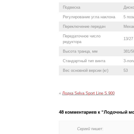
Подвеска
Диско
Регулирование угла наклона
5 поз
Переключение передач
Механ
Передаточное число
13/27
редуктора
Высота транца, мм
381/5
Стандартный тип винта
3-лоп
Вес основной версии (кг)
53
«
Лодка Selva Sport Line S.900
48 комментариев к “Лодочный мо
Сергей
пишет: