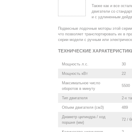
Также как и все оста
двигатели со стандар
и с удлиненным дейдв
Подвесные лодочные моторы этой серии
что позволяет транспортировать их в пр
серии модели с ручным или электрическ
ТЕХНИЧЕСКИЕ ХАРАКТЕРИСТИК
Мощность л.с.
30
Мощность кВт
22
Максимальное число
5500
оборотов в минуту
Тип двигателя
2-х т
Объем двигателя (см3)
489
Диаметр цилиндра / ход
72 / 6
поршня (мм)
Количество цилиндров
2