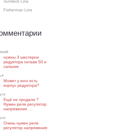
Sundeck Line
Fisherman Line
омментарии
гений
нужны 3 шестерни
редуктора сельва 50 и
сальник
ья
Может у кого есть
корпус редуктора?
ьга
Ещё не продали ?
Нужен реле регулятор
напряжения. ...
ьга
Очень нужен реле
регулятор напряжения