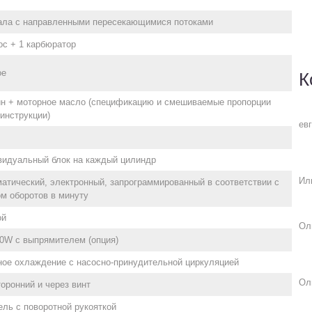
ала с направленными пересекающимися потоками
ос + 1 карбюратор
ое
К
н + моторное масло (спецификацию и смешиваемые пропорции
 инструкции)
ев
видуальный блок на каждый цилиндр
Ил
атический, электронный, запрограммированный в соответствии с
м оборотов в минуту
ой
Ол
0W с выпрямителем (опция)
ое охлаждение с насосно-принудительной циркуляцией
Ол
оронний и через винт
ль с поворотной рукояткой