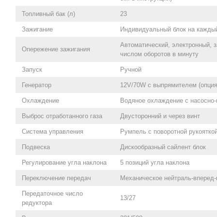
Топливный бак (л)
23
Зажигание
Индивидуальный блок на кажд
Автоматический, электронный, 
Опережение зажигания
числом оборотов в минуту
Запуск
Ручной
Генератор
12V/70W с выпрямителем (опция
Охлаждение
Водяное охлаждение с насосно-
Выброс отработанного газа
Двусторонний и через винт
Система управления
Румпель с поворотной рукоятко
Подвеска
Дискообразный сайлент блок
Регулирование угла наклона
5 позиций угла наклона
Переключение передач
Механическое нейтраль-вперед-
Передаточное число
13/27
редуктора