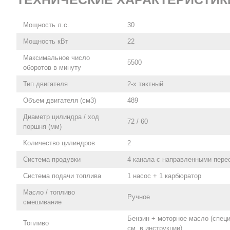
Мощность л.с.
30
Мощность кВт
22
Максимальное число
5500
оборотов в минуту
Тип двигателя
2-х тактный
Объем двигателя (см3)
489
Диаметр цилиндра / ход
72 / 60
поршня (мм)
Количество цилиндров
2
Система продувки
4 канала с направленными пер
Система подачи топлива
1 насос + 1 карбюратор
Масло / топливо
Ручное
смешивание
Бензин + моторное масло (спе
Топливо
см. в инструкции)