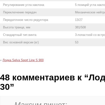
Регулирование угла наклона
5 позиций угла накл
Переключение передач
Механическое нейтр
Передаточное число редуктора
13/27
Высота транца, мм
381/508
Стандартный тип винта
3-лопастной со вст
Вес основной версии (кг)
53
«
Лодка Selva Sport Line S.900
48 комментариев к “Ло
30”
Максим
пишет: