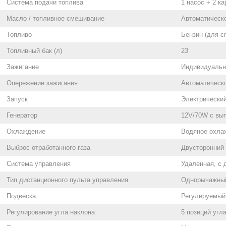
Система подачи топлива
1 насос + 2 к
Масло / топливное смешивание
Автоматическ
Топливо
Бензин (для с
Топливный бак (л)
23
Зажигание
Индивидуальн
Опережение зажигания
Автоматическ
Запуск
Электрически
Генератор
12V/70W с вып
Охлаждение
Водяное охла
Выброс отработанного газа
Двусторонний 
Система управления
Удаленная, с 
Тип дистанционного пульта управления
Однорычажный
Подвеска
Регулируемый 
Регулирование угла наклона
5 позиций угл