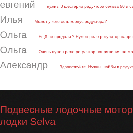
евгений
нужны 3 шестерни редуктора сельва 50 и с
Илья
Может у кого есть корпус редуктора?
Ольга
Ещё не продали ? Нужен реле регулятор напряж
Ольга
Очень нужен реле регулятор напряжения на мот
Александр
Здравствуйте. Нужны шайбы в редукто
Подвесные лодочные мотор
лодки Selva