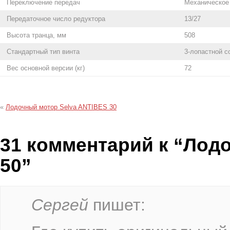
Переключение передач
Механическое
Передаточное число редуктора
13/27
Высота транца, мм
508
Стандартный тип винта
3-лопастной 
Вес основной версии (кг)
72
«
Лодочный мотор Selva ANTIBES 30
31 комментарий к “Лод
50”
Сергей
пишет: