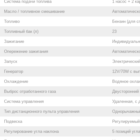
Система подачи топлива
1 насос + 2 к
Масло / топливное смешивание
Автоматическ
Топливо
Бензин (для с
Топливный бак (л)
23
Зажигание
Индивидуальн
Опережение зажигания
Автоматическ
Запуск
Электрически
Генератор
12V/70W с вып
Охлаждение
Водяное охла
Выброс отработанного газа
Двусторонний 
Система управления
Удаленная, с 
Тип дистанционного пульта управления
Однорычажный
Подвеска
Регулируемый 
Регулирование угла наклона
5 позиций угл