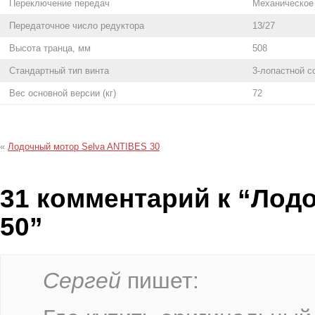
Переключение передач
Механическое
Передаточное число редуктора
13/27
Высота транца, мм
508
Стандартный тип винта
3-лопастной 
Вес основной версии (кг)
72
«
Лодочный мотор Selva ANTIBES 30
31 комментарий к “Лод
50”
Сергей
пишет: