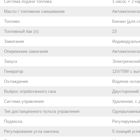
Система подачи топлива
1 насос + 2 к
Масло / топливное смешивание
Автоматическ
Топливо
Бензин (для с
Топливный бак (л)
23
Зажигание
Индивидуальн
Опережение зажигания
Автоматическ
Запуск
Электрически
Генератор
12V/70W с вып
Охлаждение
Водяное охла
Выброс отработанного газа
Двусторонний 
Система управления
Удаленная, с 
Тип дистанционного пульта управления
Однорычажный
Подвеска
Регулируемый 
Регулирование угла наклона
5 позиций угл