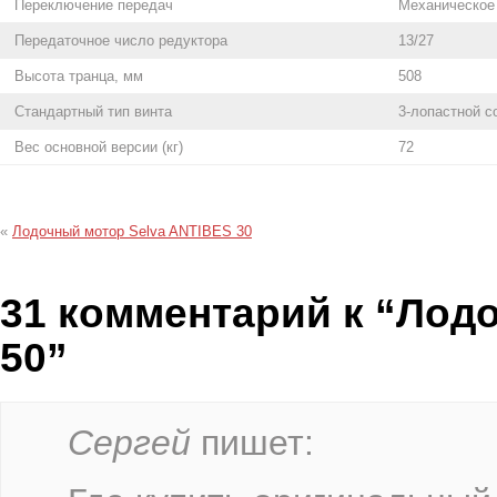
Переключение передач
Механическое
Передаточное число редуктора
13/27
Высота транца, мм
508
Стандартный тип винта
3-лопастной 
Вес основной версии (кг)
72
«
Лодочный мотор Selva ANTIBES 30
31 комментарий к “Лод
50”
Сергей
пишет: