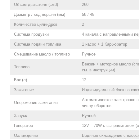
Объем двигателя (см3)
260
Диаметр / ход поршня (мм)
58 / 49
Количество цилиндров
2
Система продувки
4 канала с направленными п
Система подачи топлива
1 насос + 1 Карбюратор
Смешивание масло / топливо
Ручное
Бензин + моторное масло (с
Топливо
см. в инструкции)
Бак (л)
12
Зажигание
Индивидуальный блок на каж
Автоматическое электронно-
Опережение зажигания
числу оборотов
Запуск
Ручной
Генератор
12V – 70W с выпрямителем (о
Охлаждение
Водяное охлаждение с насос