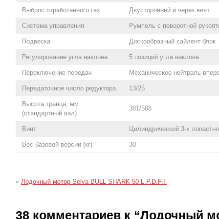
Выброс отработанного газ
Двусторонний и через винт
Система управления
Румпель с поворотной рукоят
Подвеска
Дискообразный сайлент блок
Регулирование угла наклона
5 позиций угла наклона
Переключение передач
Механическое нейтраль-впер
Передаточное число редуктора
13/25
Высота транца, мм
381/508
(стандартный вал)
Винт
Цилиндрический 3-х лопастно
Вес базовой версии (кг)
30
«
Лодочный мотор Selva BULL SHARK 50 L.P.D.F.I.
38 комментариев к “Лодочный м