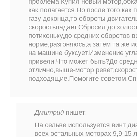
проблема.Купил новый мотор,обка
как полагается.Но после того,как 
газу доконца,то обороты двигател
скоростьпадает.Сбросил до холос
потихоньку,до средних оборотов в
норме,разгоняюсь,а затем та же и
на машине буксует.Изменение угла
привели.Что может быть?До средн
отлично,выше-мотор ревёт,скорост
подходящие.Помогите советом.Сп
Дмитрий
пишет:
На сельве используется винт ди
всех остальных моторах 9,9-15 л