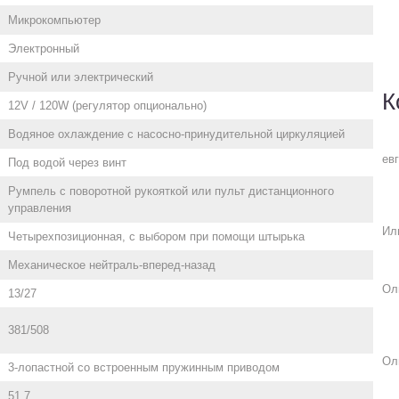
Микрокомпьютер
Электронный
Ручной или электрический
К
12V / 120W (регулятор опционально)
Водяное охлаждение с насосно-принудительной циркуляцией
ев
Под водой через винт
Румпель с поворотной рукояткой или пульт дистанционного
управления
Ил
Четырехпозиционная, с выбором при помощи штырька
Механическое нейтраль-вперед-назад
Ол
13/27
381/508
Ол
3-лопастной со встроенным пружинным приводом
51,7