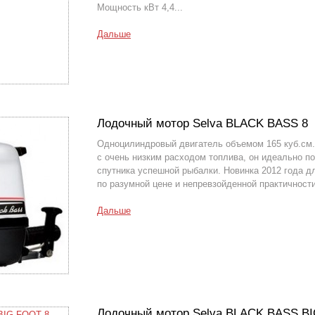
Мощность кВт 4,4...
Дальше
Лодочный мотор Selva BLACK BASS 8
Одноцилиндровый двигатель объемом 165 куб.см. 
с очень низким расходом топлива, он идеально п
спутника успешной рыбалки. Новинка 2012 года д
по разумной цене и непревзойденной практичнос
Дальше
Лодочный мотор Selva BLACK BASS B