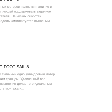
ных моторов являются наличие в
воляющей поддерживать заданное
гателя. На низких оборотах
 модель комплектуется выносным
G FOOT SAIL 8
Это типичный одноцилиндровый мотор
оким транцем. Удлиненный вал
управления делает его идеальным
ть монтажа и...