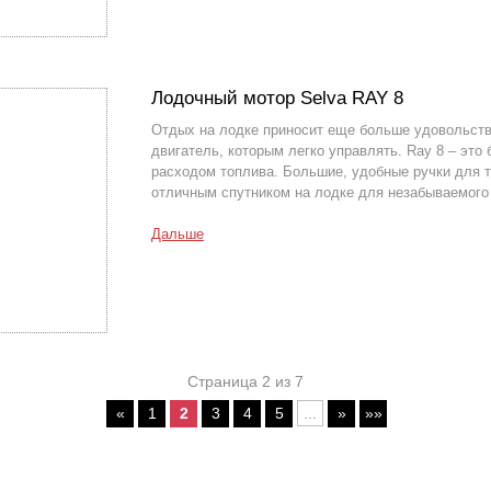
Лодочный мотор Selva RAY 8
Отдых на лодке приносит еще больше удовольств
двигатель, которым легко управлять. Ray 8 – эт
расходом топлива. Большие, удобные ручки для 
отличным спутником на лодке для незабываемого 
Дальше
Страница 2 из 7
«
1
2
3
4
5
...
»
»»